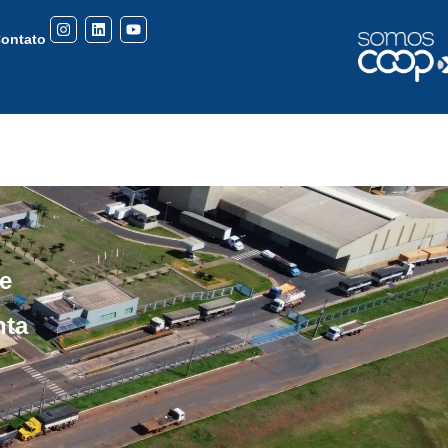
ontato
e
nta