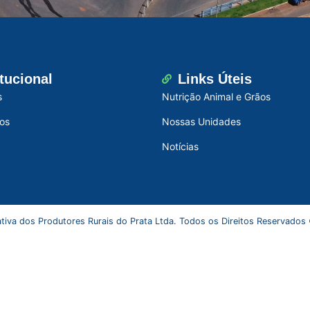
itucional
Links Úteis
s
Nutrição Animal e Grãos
os
Nossas Unidades
Notícias
tiva dos Produtores Rurais do Prata Ltda. Todos os Direitos Reservados