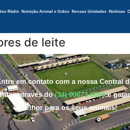
tos Rádio
Nutrição Animal e Grãos
Nossas Unidades
Notícias
C
res de leite
Entre em contato com a nossa Central d
ndas através do
(34) 99673-6056
e gara
o melhor para os seus animais!