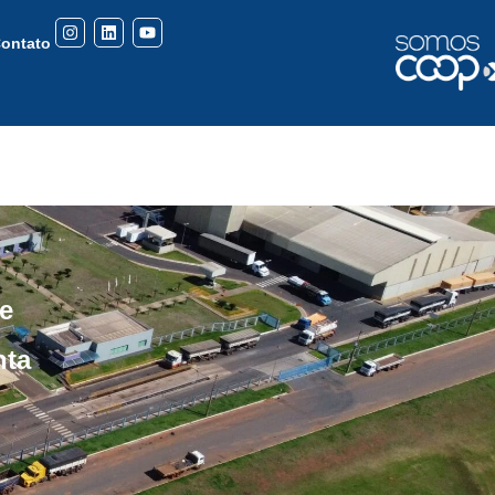
ontato
e
nta