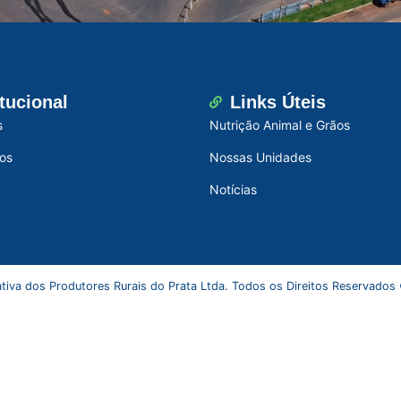
itucional
Links Úteis
s
Nutrição Animal e Grãos
os
Nossas Unidades
Notícias
tiva dos Produtores Rurais do Prata Ltda. Todos os Direitos Reservados