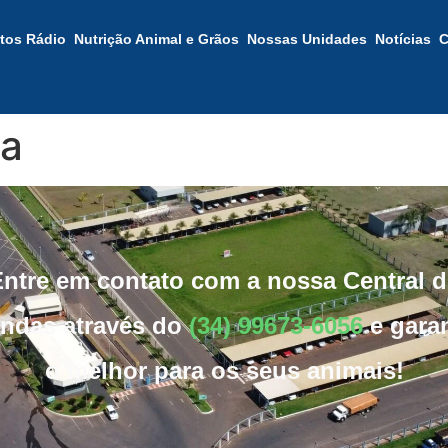
tos Rádio
Nutrição Animal e Grãos
Nossas Unidades
Notícias
C
ra
Entre em contato com a nossa Central d
ndas através do
(34) 99673-6056
e gara
o melhor para os seus animais!