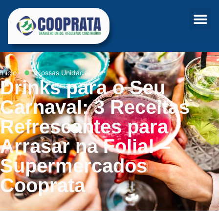
Início
Nossas Unidades
Drinks para o Seu
Carnaval: 3 Receitas
Refrescantes para
Arrasar na Folia! –
Supermercados
Cooprata