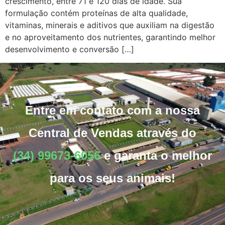
crescimento, entre 71 e 120 dias de idade. Sua
formulação contém proteínas de alta qualidade,
vitaminas, minerais e aditivos que auxiliam na digestão
e no aproveitamento dos nutrientes, garantindo melhor
desenvolvimento e conversão […]
Entre em contato com a nossa
Central de Vendas através do
(34) 99673-6056
e garanta o melhor
para os seus animais!